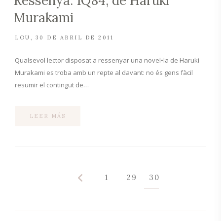
Ressenya: 1Q84, de Haruki
Murakami
LOU
30 DE ABRIL DE 2011
Qualsevol lector disposat a ressenyar una novel•la de Haruki
Murakami es troba amb un repte al davant: no és gens fàcil
resumir el contingut de…
LEER MÁS
1
29
30