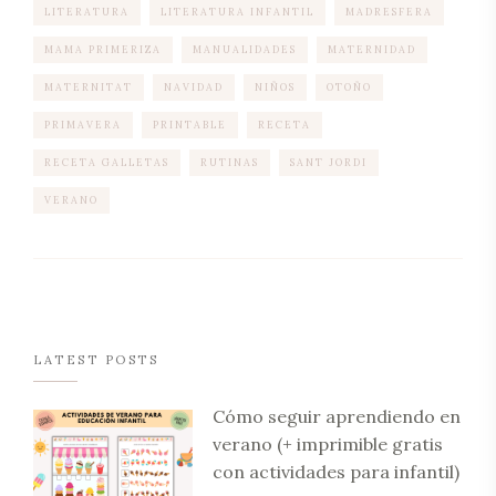
LITERATURA
LITERATURA INFANTIL
MADRESFERA
MAMA PRIMERIZA
MANUALIDADES
MATERNIDAD
MATERNITAT
NAVIDAD
NIÑOS
OTOÑO
PRIMAVERA
PRINTABLE
RECETA
RECETA GALLETAS
RUTINAS
SANT JORDI
VERANO
LATEST POSTS
Cómo seguir aprendiendo en
verano (+ imprimible gratis
con actividades para infantil)