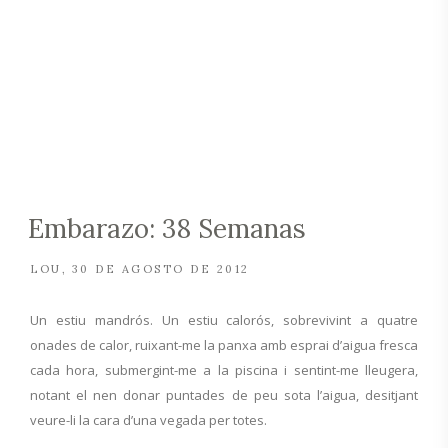
Embarazo: 38 Semanas
LOU
30 DE AGOSTO DE 2012
Un estiu mandrós. Un estiu calorós, sobrevivint a quatre
onades de calor, ruixant-me la panxa amb esprai d’aigua fresca
cada hora, submergint-me a la piscina i sentint-me lleugera,
notant el nen donar puntades de peu sota l’aigua, desitjant
veure-li la cara d’una vegada per totes.