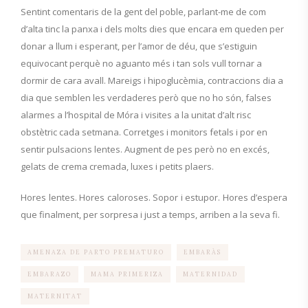
Sentint comentaris de la gent del poble, parlant-me de com
d’alta tinc la panxa i dels molts dies que encara em queden per
donar a llum i esperant, per l’amor de déu, que s’estiguin
equivocant perquè no aguanto més i tan sols vull tornar a
dormir de cara avall. Mareigs i hipoglucèmia, contraccions dia a
dia que semblen les verdaderes però que no ho són, falses
alarmes a l’hospital de Móra i visites a la unitat d’alt risc
obstètric cada setmana. Corretges i monitors fetals i por en
sentir pulsacions lentes. Augment de pes però no en excés,
gelats de crema cremada, luxes i petits plaers.
Hores lentes. Hores caloroses. Sopor i estupor. Hores d’espera
que finalment, per sorpresa i just a temps, arriben a la seva fi.
AMENAZA DE PARTO PREMATURO
EMBARÀS
EMBARAZO
MAMA PRIMERIZA
MATERNIDAD
MATERNITAT