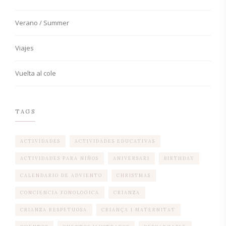
Verano / Summer
Viajes
Vuelta al cole
TAGS
ACTIVIDADES
ACTIVIDADES EDUCATIVAS
ACTIVIDADES PARA NIÑOS
ANIVERSARI
BIRTHDAY
CALENDARIO DE ADVIENTO
CHRISTMAS
CONCIENCIA FONOLOGICA
CRIANZA
CRIANZA RESPETUOSA
CRIANÇA I MATERNITAT