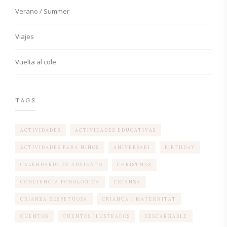
Verano / Summer
Viajes
Vuelta al cole
TAGS
ACTIVIDADES
ACTIVIDADES EDUCATIVAS
ACTIVIDADES PARA NIÑOS
ANIVERSARI
BIRTHDAY
CALENDARIO DE ADVIENTO
CHRISTMAS
CONCIENCIA FONOLOGICA
CRIANZA
CRIANZA RESPETUOSA
CRIANÇA I MATERNITAT
CUENTOS
CUENTOS ILUSTRADOS
DESCARGABLE