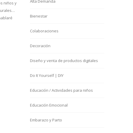
Alta Demanda
os niños y
turales…
Bienestar
hablaré
Colaboraciones
Decoración
Diseño y venta de productos digitales
Do It Yourself | DIY
Educación / Actividades para niños
Educación Emocional
Embarazo y Parto