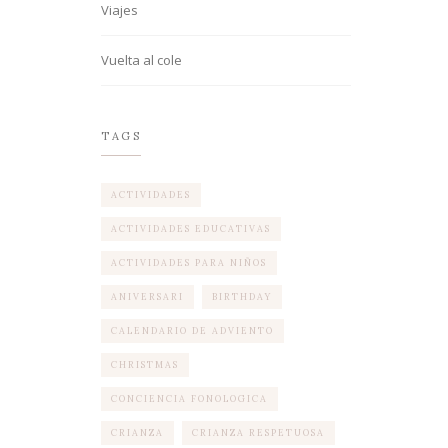
Viajes
Vuelta al cole
TAGS
ACTIVIDADES
ACTIVIDADES EDUCATIVAS
ACTIVIDADES PARA NIÑOS
ANIVERSARI
BIRTHDAY
CALENDARIO DE ADVIENTO
CHRISTMAS
CONCIENCIA FONOLOGICA
CRIANZA
CRIANZA RESPETUOSA