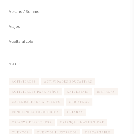
Verano / Summer
Viajes
Vuelta al cole
TAGS
ACTIVIDADES
ACTIVIDADES EDUCATIVAS
ACTIVIDADES PARA NIÑOS
ANIVERSARI
BIRTHDAY
CALENDARIO DE ADVIENTO
CHRISTMAS
CONCIENCIA FONOLOGICA
CRIANZA
CRIANZA RESPETUOSA
CRIANÇA I MATERNITAT
CUENTOS
CUENTOS ILUSTRADOS
DESCARGABLE