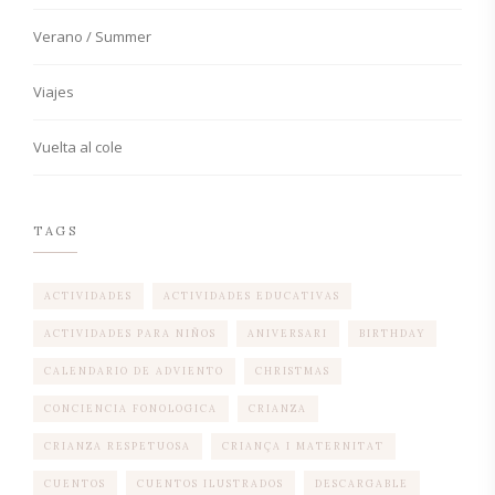
Verano / Summer
Viajes
Vuelta al cole
TAGS
ACTIVIDADES
ACTIVIDADES EDUCATIVAS
ACTIVIDADES PARA NIÑOS
ANIVERSARI
BIRTHDAY
CALENDARIO DE ADVIENTO
CHRISTMAS
CONCIENCIA FONOLOGICA
CRIANZA
CRIANZA RESPETUOSA
CRIANÇA I MATERNITAT
CUENTOS
CUENTOS ILUSTRADOS
DESCARGABLE