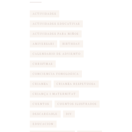
ACTIVIDADES
ACTIVIDADES EDUCATIVAS
ACTIVIDADES PARA NIÑOS
ANIVERSARI
BIRTHDAY
CALENDARIO DE ADVIENTO
CHRISTMAS
CONCIENCIA FONOLOGICA
CRIANZA
CRIANZA RESPETUOSA
CRIANÇA I MATERNITAT
CUENTOS
CUENTOS ILUSTRADOS
DESCARGABLE
DIY
EDUCACION