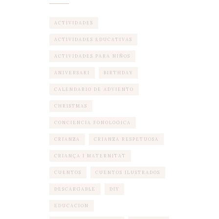
ACTIVIDADES
ACTIVIDADES EDUCATIVAS
ACTIVIDADES PARA NIÑOS
ANIVERSARI
BIRTHDAY
CALENDARIO DE ADVIENTO
CHRISTMAS
CONCIENCIA FONOLOGICA
CRIANZA
CRIANZA RESPETUOSA
CRIANÇA I MATERNITAT
CUENTOS
CUENTOS ILUSTRADOS
DESCARGABLE
DIY
EDUCACION