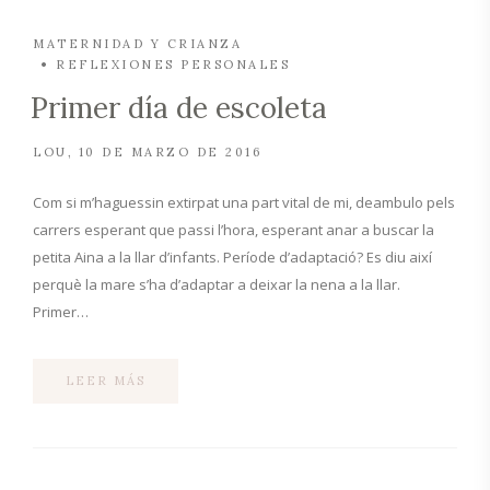
MATERNIDAD Y CRIANZA
REFLEXIONES PERSONALES
Primer día de escoleta
LOU
10 DE MARZO DE 2016
Com si m’haguessin extirpat una part vital de mi, deambulo pels
carrers esperant que passi l’hora, esperant anar a buscar la
petita Aina a la llar d’infants. Període d’adaptació? Es diu així
perquè la mare s’ha d’adaptar a deixar la nena a la llar.
Primer…
LEER MÁS