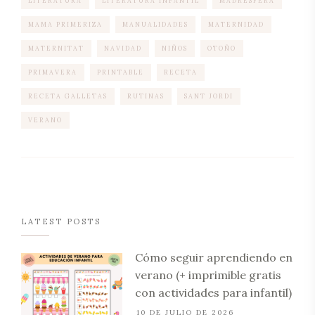
LITERATURA
LITERATURA INFANTIL
MADRESFERA
MAMA PRIMERIZA
MANUALIDADES
MATERNIDAD
MATERNITAT
NAVIDAD
NIÑOS
OTOÑO
PRIMAVERA
PRINTABLE
RECETA
RECETA GALLETAS
RUTINAS
SANT JORDI
VERANO
LATEST POSTS
Cómo seguir aprendiendo en
verano (+ imprimible gratis
con actividades para infantil)
10 DE JULIO DE 2026