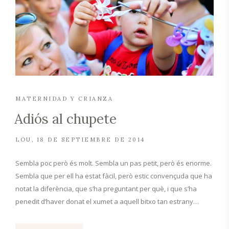
MATERNIDAD Y CRIANZA
Adiós al chupete
LOU
18 DE SEPTIEMBRE DE 2014
Sembla poc però és molt. Sembla un pas petit, però és enorme.
Sembla que per ell ha estat fàcil, però estic convençuda que ha
notat la diferència, que s’ha preguntant per què, i que s’ha
penedit d’haver donat el xumet a aquell bitxo tan estrany…