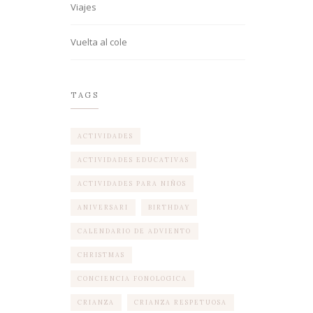
Viajes
Vuelta al cole
TAGS
ACTIVIDADES
ACTIVIDADES EDUCATIVAS
ACTIVIDADES PARA NIÑOS
ANIVERSARI
BIRTHDAY
CALENDARIO DE ADVIENTO
CHRISTMAS
CONCIENCIA FONOLOGICA
CRIANZA
CRIANZA RESPETUOSA