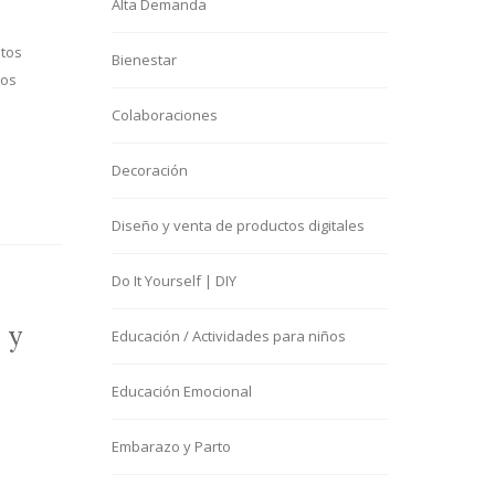
Alta Demanda
ltos
Bienestar
los
Colaboraciones
Decoración
Diseño y venta de productos digitales
Do It Yourself | DIY
E
 y
Educación / Actividades para niños
Educación Emocional
Embarazo y Parto