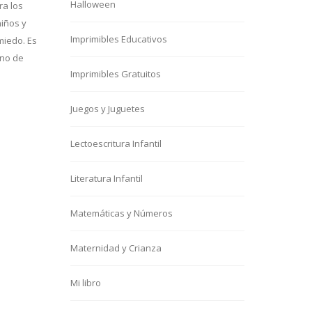
Halloween
ra los
niños y
Imprimibles Educativos
miedo. Es
eno de
Imprimibles Gratuitos
Juegos y Juguetes
Lectoescritura Infantil
Literatura Infantil
Matemáticas y Números
Maternidad y Crianza
Mi libro