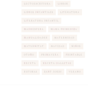
LECTOESCRITURA
LIBROS
LIBROS INFANTILES
LITERATURA
LITERATURA INFANTIL
MADRESFERA
MAMA PRIMERIZA
MANUALIDADES
MATERNIDAD
MATERNITAT
NAVIDAD
NIÑOS
OTOÑO
PRIMAVERA
PRINTABLE
RECETA
RECETA GALLETAS
RUTINAS
SANT JORDI
VERANO