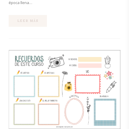
época llena…
LEER MÁS