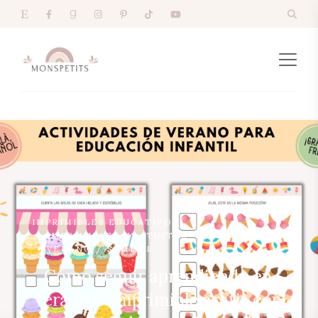
IMPRIMIBLES EDUCATIVOS
IMPRIMIBLES GRATUITOS
VERANO / SUMMER
Cómo seguir aprendiendo en
verano (+ imprimible gratis con