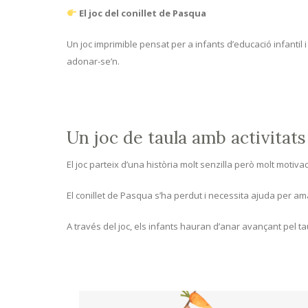
El joc del conillet de Pasqua
Un joc imprimible pensat per a infants d’educació infanti
adonar-se’n.
Un joc de taula amb activitat
El joc parteix d’una història molt senzilla però molt motiva
El conillet de Pasqua s’ha perdut i necessita ajuda per am
A través del joc, els infants hauran d’anar avançant pel tau