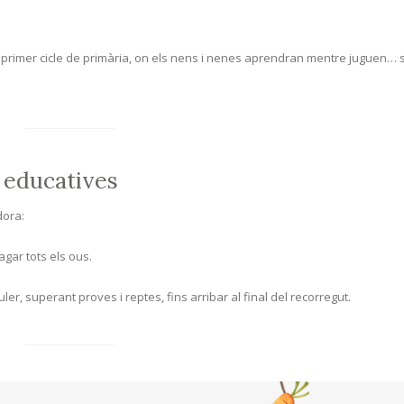
l i primer cicle de primària, on els nens i nenes aprendran mentre juguen…
s educatives
dora:
agar tots els ous.
ler, superant proves i reptes, fins arribar al final del recorregut.