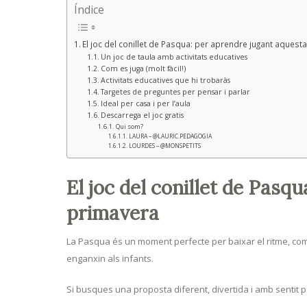
Índice
El joc del conillet de Pasqua: per aprendre jugant aquest
Un joc de taula amb activitats educatives
Com es juga (molt fàcil!)
Activitats educatives que hi trobaràs
Targetes de preguntes per pensar i parlar
Ideal per casa i per l’aula
Descarrega el joc gratis
Qui som?
LAURA – @LAURIC.PEDAGOGIA
LOURDES – @MONSPETITS
El joc del conillet de Pasq
primavera
La Pasqua és un moment perfecte per baixar el ritme, comp
enganxin als infants.
Si busques una proposta diferent, divertida i amb sentit 