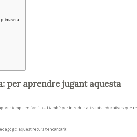
a primavera
ua: per aprendre jugant aquesta
artir temps en família… i també per introduir activitats educatives que r
pedagògic, aquest recurs t’encantarà: