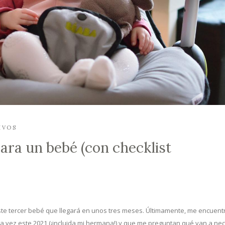
IVOS
para un bebé (con checklist
te tercer bebé que llegará en unos tres meses. Últimamente, me encuent
ez este 2021 (¡incluida mi hermana!) y que me preguntan qué van a nece