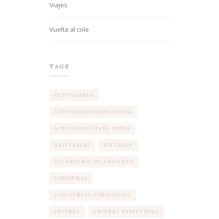
Viajes
Vuelta al cole
TAGS
ACTIVIDADES
ACTIVIDADES EDUCATIVAS
ACTIVIDADES PARA NIÑOS
ANIVERSARI
BIRTHDAY
CALENDARIO DE ADVIENTO
CHRISTMAS
CONCIENCIA FONOLOGICA
CRIANZA
CRIANZA RESPETUOSA