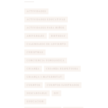
ACTIVIDADES
ACTIVIDADES EDUCATIVAS
ACTIVIDADES PARA NIÑOS
ANIVERSARI
BIRTHDAY
CALENDARIO DE ADVIENTO
CHRISTMAS
CONCIENCIA FONOLOGICA
CRIANZA
CRIANZA RESPETUOSA
CRIANÇA I MATERNITAT
CUENTOS
CUENTOS ILUSTRADOS
DESCARGABLE
DIY
EDUCACION