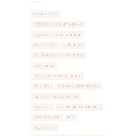
ACTIVIDADES
ACTIVIDADES EDUCATIVAS
ACTIVIDADES PARA NIÑOS
ANIVERSARI
BIRTHDAY
CALENDARIO DE ADVIENTO
CHRISTMAS
CONCIENCIA FONOLOGICA
CRIANZA
CRIANZA RESPETUOSA
CRIANÇA I MATERNITAT
CUENTOS
CUENTOS ILUSTRADOS
DESCARGABLE
DIY
EDUCACION