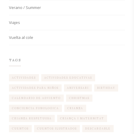
Verano / Summer
Viajes
Vuelta al cole
TAGS
ACTIVIDADES
ACTIVIDADES EDUCATIVAS
ACTIVIDADES PARA NIÑOS
ANIVERSARI
BIRTHDAY
CALENDARIO DE ADVIENTO
CHRISTMAS
CONCIENCIA FONOLOGICA
CRIANZA
CRIANZA RESPETUOSA
CRIANÇA I MATERNITAT
CUENTOS
CUENTOS ILUSTRADOS
DESCARGABLE