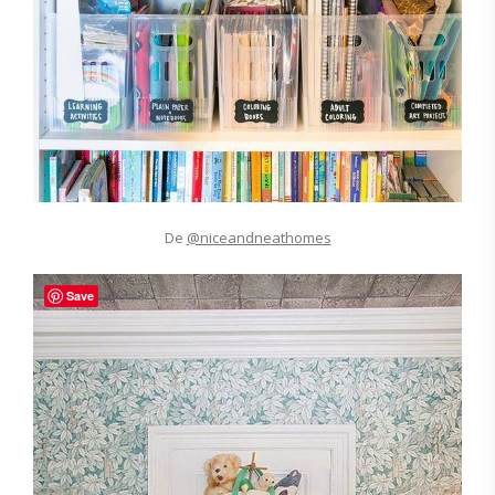
De
@niceandneathomes
Save