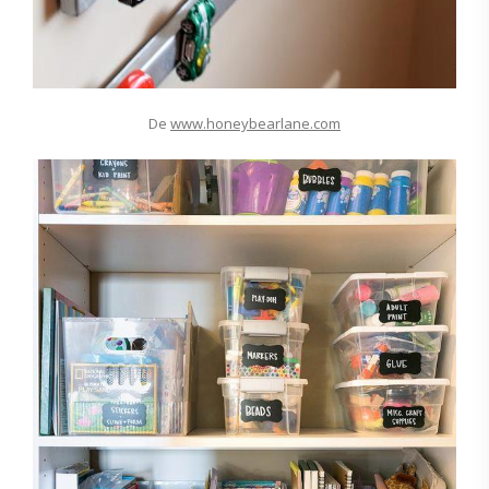
De
www.honeybearlane.com