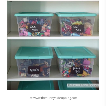
De
www.thesunnysideupblog.com