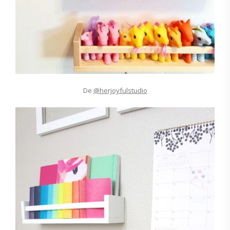
De
@herjoyfulstudio