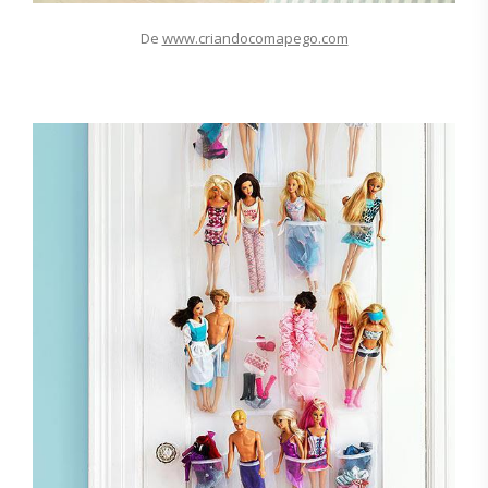
De
www.criandocomapego.com