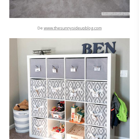
De
www.thesunnysideupblog.com