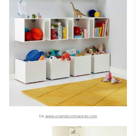
De
www.criandocomapego.com