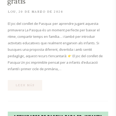
gratis
LOU
20 DE MARZO DE 2026
El joc del conillet de Pasqua: per aprendre jugant aquesta
primavera La Pasqua és un moment perfecte per baixar el
ritme, compartir temps en família… i també per introduir
activitats educatives que realment enganxin als infants. Si
busques una proposta diferent, divertida i amb sentit
pedagògic, aquest recurs t’encantarà:
El joc del conillet de
Pasqua Un joc imprimible pensat per a infants d’educació
infantil i primer cicle de primària,…
LEER MÁS