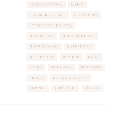
LECTOESCRITURA
LIBROS
LIBROS INFANTILES
LITERATURA
LITERATURA INFANTIL
MADRESFERA
MAMA PRIMERIZA
MANUALIDADES
MATERNIDAD
MATERNITAT
NAVIDAD
NIÑOS
OTOÑO
PRIMAVERA
PRINTABLE
RECETA
RECETA GALLETAS
RUTINAS
SANT JORDI
VERANO