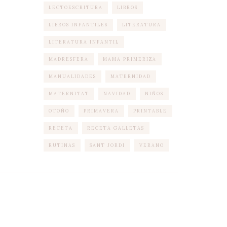
LECTOESCRITURA
LIBROS
LIBROS INFANTILES
LITERATURA
LITERATURA INFANTIL
MADRESFERA
MAMA PRIMERIZA
MANUALIDADES
MATERNIDAD
MATERNITAT
NAVIDAD
NIÑOS
OTOÑO
PRIMAVERA
PRINTABLE
RECETA
RECETA GALLETAS
RUTINAS
SANT JORDI
VERANO