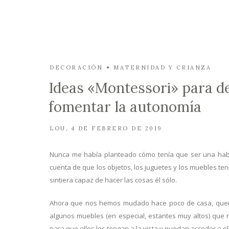
DECORACIÓN
MATERNIDAD Y CRIANZA
Ideas «Montessori» para de
fomentar la autonomía
LOU
4 DE FEBRERO DE 2019
Nunca me había planteado cómo tenía que ser una habita
cuenta de que los objetos, los juguetes y los muebles ten
sintiera capaz de hacer las cosas él sólo.
Ahora que nos hemos mudado hace poco de casa, quere
algunos muebles (en especial, estantes muy altos) que 
para que ellos los tengan a la vista y puedan acceder a e