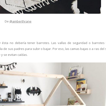
De
@amberthrane
 ésta no debería tener barrotes. Las vallas de seguridad o barrotes l
 de sus padres para subir o bajar. Por eso, las camas bajas o a ras del 
 y se evitan caídas.