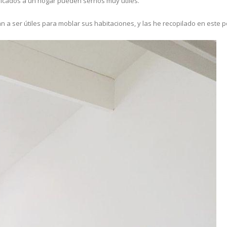
licados a un hogar pueden sernos muy útiles.
a ser útiles para moblar sus habitaciones, y las he recopilado en este p