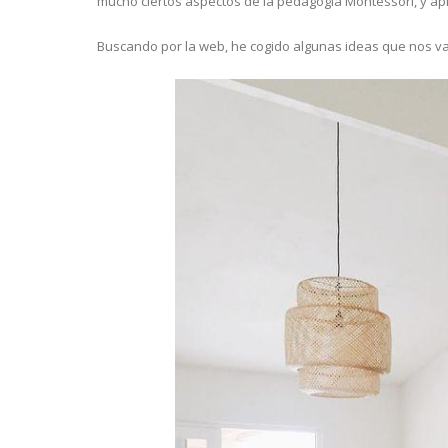
mucho ciertos aspectos de la pedagogía Montessori, y ap
Buscando por la web, he cogido algunas ideas que nos van 