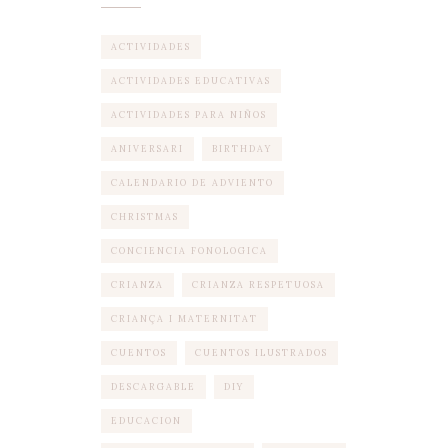
ACTIVIDADES
ACTIVIDADES EDUCATIVAS
ACTIVIDADES PARA NIÑOS
ANIVERSARI
BIRTHDAY
CALENDARIO DE ADVIENTO
CHRISTMAS
CONCIENCIA FONOLOGICA
CRIANZA
CRIANZA RESPETUOSA
CRIANÇA I MATERNITAT
CUENTOS
CUENTOS ILUSTRADOS
DESCARGABLE
DIY
EDUCACION