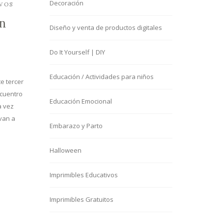
Decoración
VOS
un
Diseño y venta de productos digitales
Do It Yourself | DIY
Educación / Actividades para niños
e tercer
ncuentro
Educación Emocional
a vez
van a
Embarazo y Parto
Halloween
Imprimibles Educativos
Imprimibles Gratuitos