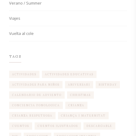
Verano / Summer
Viajes
Vuelta al cole
TAGS
ACTIVIDADES
ACTIVIDADES EDUCATIVAS
ACTIVIDADES PARA NIÑOS
ANIVERSARI
BIRTHDAY
CALENDARIO DE ADVIENTO
CHRISTMAS
CONCIENCIA FONOLOGICA
CRIANZA
CRIANZA RESPETUOSA
CRIANÇA I MATERNITAT
CUENTOS
CUENTOS ILUSTRADOS
DESCARGABLE