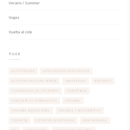
Verano / Summer
Viajes
Vuelta al cole
TAGS
ACTIVIDADES
ACTIVIDADES EDUCATIVAS
ACTIVIDADES PARA NIÑOS
ANIVERSARI
BIRTHDAY
CALENDARIO DE ADVIENTO
CHRISTMAS
CONCIENCIA FONOLOGICA
CRIANZA
CRIANZA RESPETUOSA
CRIANÇA I MATERNITAT
CUENTOS
CUENTOS ILUSTRADOS
DESCARGABLE