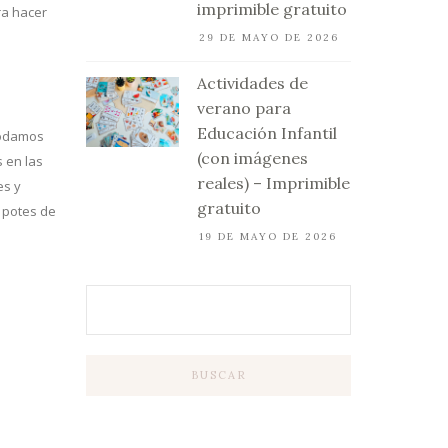
imprimible gratuito
ra hacer
29 DE MAYO DE 2026
Actividades de
verano para
Educación Infantil
 podamos
(con imágenes
 en las
reales) – Imprimible
es y
gratuito
n potes de
19 DE MAYO DE 2026
BUSCAR