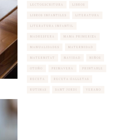
LECTOESCRITURA
LIBROS
LIBROS INFANTILES
LITERATURA
LITERATURA INFANTIL
MADRESFERA
MAMA PRIMERIZA
MANUALIDADES
MATERNIDAD
MATERNITAT
NAVIDAD
NIÑOS
OTOÑO
PRIMAVERA
PRINTABLE
RECETA
RECETA GALLETAS
RUTINAS
SANT JORDI
VERANO