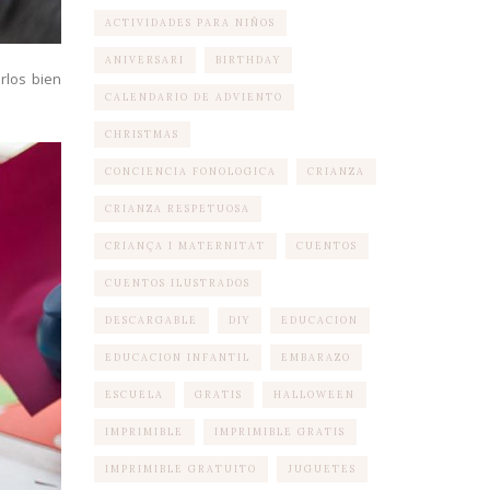
ACTIVIDADES PARA NIÑOS
ANIVERSARI
BIRTHDAY
rlos bien
CALENDARIO DE ADVIENTO
CHRISTMAS
CONCIENCIA FONOLOGICA
CRIANZA
CRIANZA RESPETUOSA
CRIANÇA I MATERNITAT
CUENTOS
CUENTOS ILUSTRADOS
DESCARGABLE
DIY
EDUCACION
EDUCACION INFANTIL
EMBARAZO
ESCUELA
GRATIS
HALLOWEEN
IMPRIMIBLE
IMPRIMIBLE GRATIS
IMPRIMIBLE GRATUITO
JUGUETES