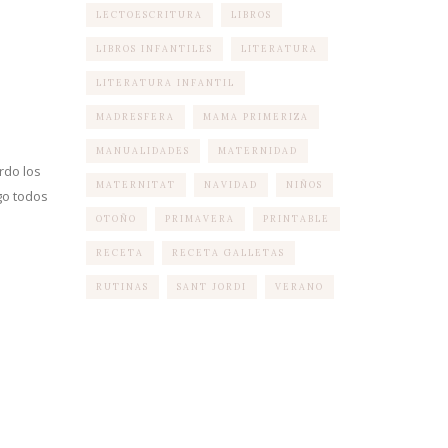
LECTOESCRITURA
LIBROS
LIBROS INFANTILES
LITERATURA
LITERATURA INFANTIL
MADRESFERA
MAMA PRIMERIZA
MANUALIDADES
MATERNIDAD
rdo los
MATERNITAT
NAVIDAD
NIÑOS
go todos
OTOÑO
PRIMAVERA
PRINTABLE
RECETA
RECETA GALLETAS
RUTINAS
SANT JORDI
VERANO