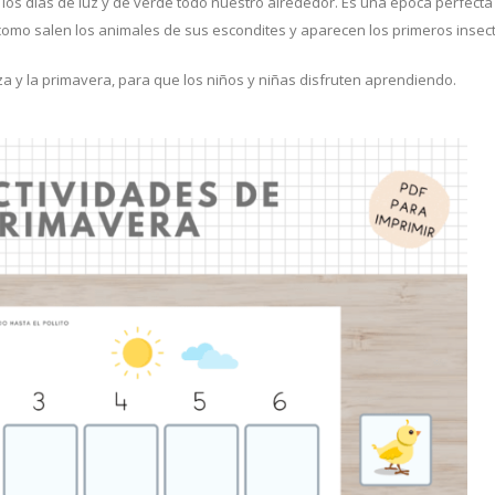
 los días de luz y de verde todo nuestro alrededor. Es una época perfecta 
como salen los animales de sus escondites y aparecen los primeros insec
a y la primavera, para que los niños y niñas disfruten aprendiendo.