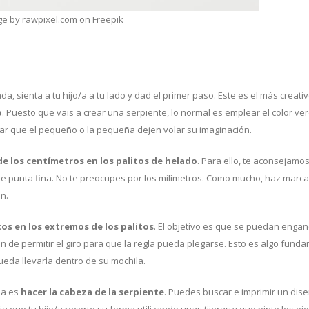
e by rawpixel.com on Freepik
 sienta a tu hijo/a a tu lado y dad el primer paso. Este es el más creati
o
. Puesto que vais a crear una serpiente, lo normal es emplear el color v
jar que el pequeño o la pequeña dejen volar su imaginación.
de los centímetros en los palitos de helado
. Para ello, te aconsejamos 
 de punta fina. No te preocupes por los milímetros. Como mucho, haz marc
n.
os en los extremos de los palitos
. El objetivo es que se puedan engan
 de permitir el giro para que la regla pueda plegarse. Esto es algo funda
pueda llevarla dentro de su mochila.
da es
hacer la cabeza de la serpiente
. Puedes buscar e imprimir un dis