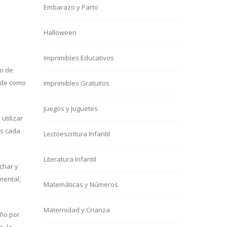
Embarazo y Parto
Halloween
Imprimibles Educativos
vo de
erde como
Imprimibles Gratuitos
Juegos y Juguetes
utilizar
as cada
Lectoescritura Infantil
Literatura Infantil
char y
mental,
Matemáticas y Números
Maternidad y Crianza
eño por