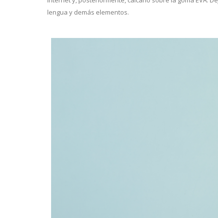
internet y, posteriormente, calcarlo sobre la goma EVA. Dej
lengua y demás elementos.