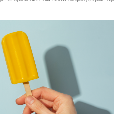
a que tu hijo/a recorte su forma utilizando unas tijeras y que pinte los ojo