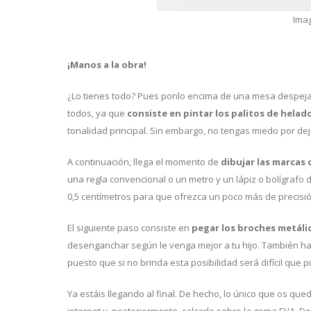
Imag
¡Manos a la obra!
¿Lo tienes todo? Pues ponlo encima de una mesa despejada,
todos, ya que
consiste en pintar los palitos de helad
tonalidad principal. Sin embargo, no tengas miedo por de
A continuación, llega el momento de
dibujar las marcas 
una regla convencional o un metro y un lápiz o bolígrafo
0,5 centímetros para que ofrezca un poco más de precisió
El siguiente paso consiste en
pegar los broches metálic
desenganchar según le venga mejor a tu hijo. También han
puesto que si no brinda esta posibilidad será difícil que 
Ya estáis llegando al final. De hecho, lo único que os que